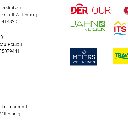
terstraße 7
erstadt Wittenberg
 - 414820
 3
sau-Roßlau
- 85079441
Bike Tour rund
ittenberg: