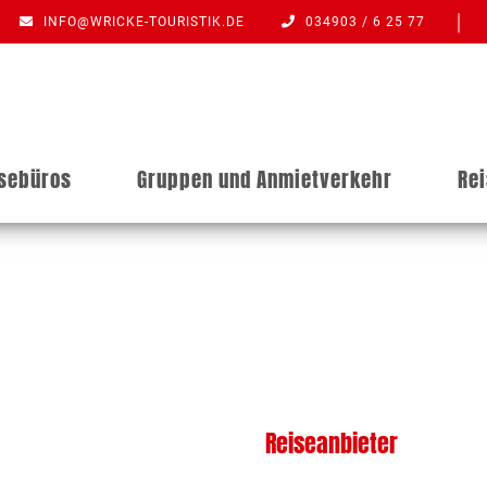
INFO@WRICKE-TOURISTIK.DE
034903 / 6 25 77
isebüros
Gruppen und Anmietverkehr
Re
Reiseanbieter