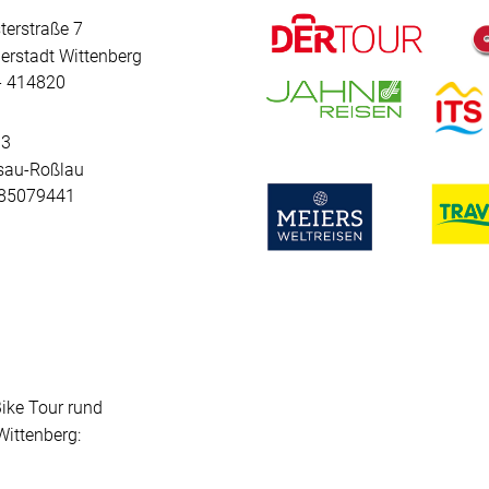
terstraße 7
erstadt Wittenberg
 - 414820
 3
sau-Roßlau
- 85079441
Bike Tour rund
ittenberg: