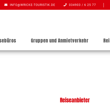
INFO@WRICKE-TOURISTIK.DE
034903 / 6 25 77
isebüros
Gruppen und Anmietverkehr
Re
Reiseanbieter