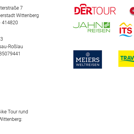
terstraße 7
erstadt Wittenberg
 - 414820
 3
sau-Roßlau
- 85079441
Bike Tour rund
ittenberg: