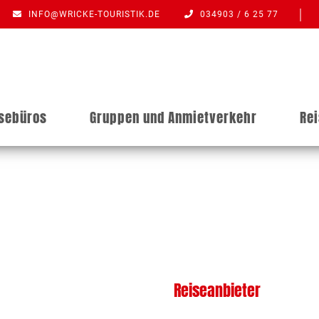
INFO@WRICKE-TOURISTIK.DE
034903 / 6 25 77
isebüros
Gruppen und Anmietverkehr
Re
Reiseanbieter