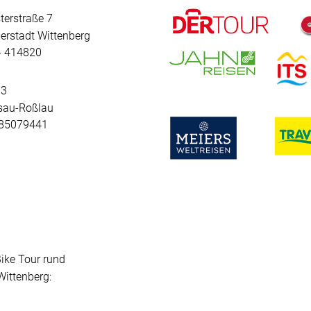
terstraße 7
erstadt Wittenberg
 - 414820
 3
sau-Roßlau
- 85079441
Bike Tour rund
ittenberg: