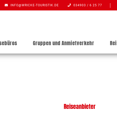
INFO@WRICKE-TOURISTIK.DE
034903 / 6 25 77
isebüros
Gruppen und Anmietverkehr
Re
Reiseanbieter