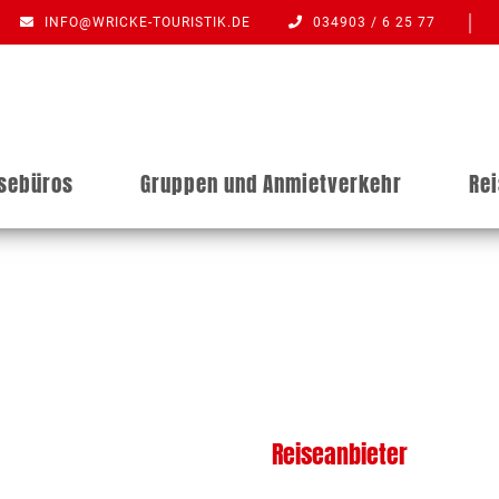
INFO@WRICKE-TOURISTIK.DE
034903 / 6 25 77
isebüros
Gruppen und Anmietverkehr
Re
Reiseanbieter