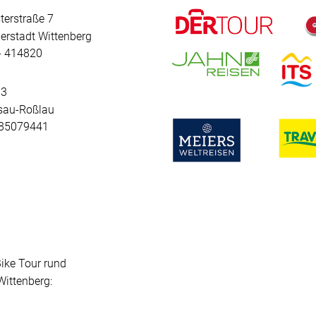
terstraße 7
erstadt Wittenberg
 - 414820
 3
sau-Roßlau
- 85079441
Bike Tour rund
ittenberg: