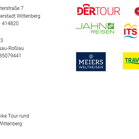
terstraße 7
erstadt Wittenberg
 - 414820
 3
sau-Roßlau
- 85079441
Bike Tour rund
ittenberg: