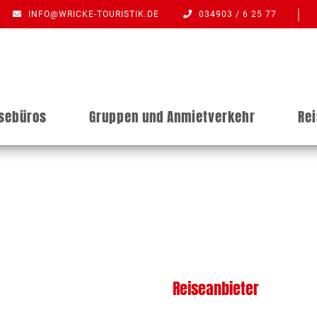
INFO@WRICKE-TOURISTIK.DE
034903 / 6 25 77
isebüros
Gruppen und Anmietverkehr
Re
Reiseanbieter