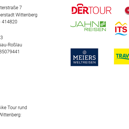
terstraße 7
erstadt Wittenberg
 - 414820
 3
sau-Roßlau
- 85079441
Bike Tour rund
ittenberg: