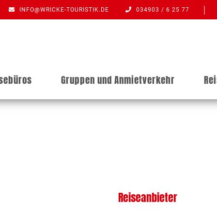
INFO@WRICKE-TOURISTIK.DE
034903 / 6 25 77
isebüros
Gruppen und Anmietverkehr
Re
Reiseanbieter