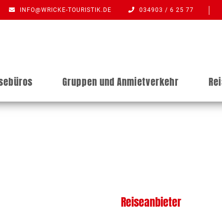
INFO@WRICKE-TOURISTIK.DE
034903 / 6 25 77
isebüros
Gruppen und Anmietverkehr
Re
Reiseanbieter