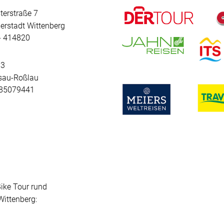
terstraße 7
erstadt Wittenberg
 - 414820
 3
sau-Roßlau
- 85079441
Bike Tour rund
ittenberg: