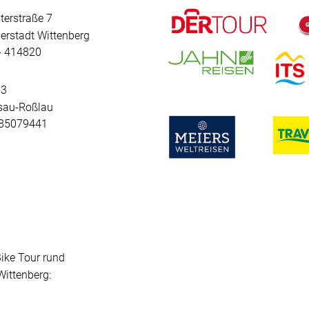
terstraße 7
erstadt Wittenberg
 - 414820
 3
sau-Roßlau
- 85079441
Bike Tour rund
ittenberg: