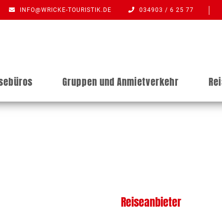
INFO@WRICKE-TOURISTIK.DE
034903 / 6 25 77
isebüros
Gruppen und Anmietverkehr
Re
Reiseanbieter