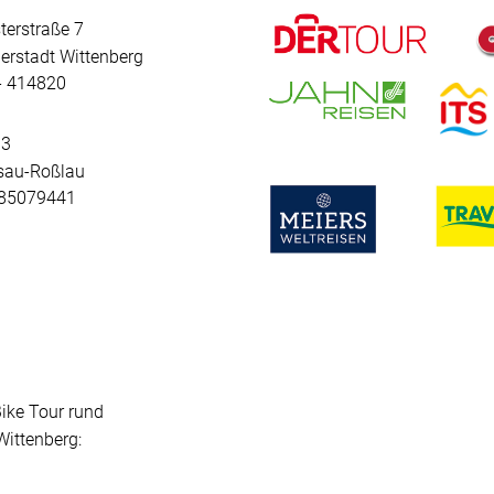
terstraße 7
erstadt Wittenberg
 - 414820
 3
sau-Roßlau
- 85079441
Bike Tour rund
ittenberg: