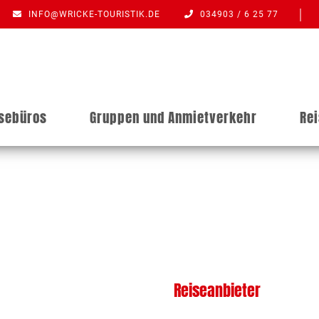
INFO@WRICKE-TOURISTIK.DE
034903 / 6 25 77
isebüros
Gruppen und Anmietverkehr
Re
Reiseanbieter