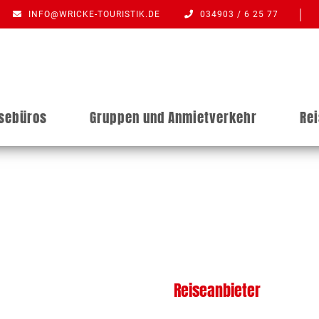
INFO@WRICKE-TOURISTIK.DE
034903 / 6 25 77
isebüros
Gruppen und Anmietverkehr
Re
Reiseanbieter