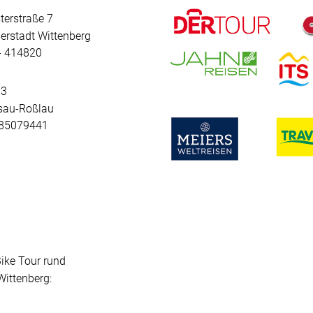
terstraße 7
erstadt Wittenberg
 - 414820
 3
sau-Roßlau
- 85079441
Bike Tour rund
ittenberg: