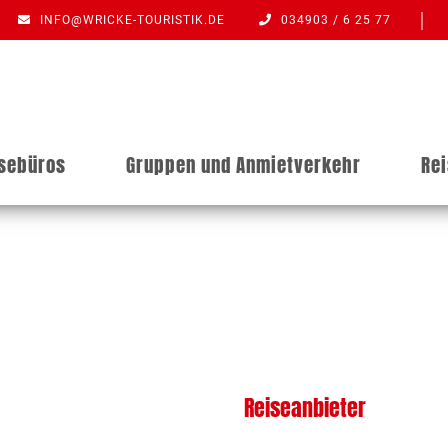
INFO@WRICKE-TOURISTIK.DE
034903 / 6 25 77
isebüros
Gruppen und Anmietverkehr
Re
Reiseanbieter