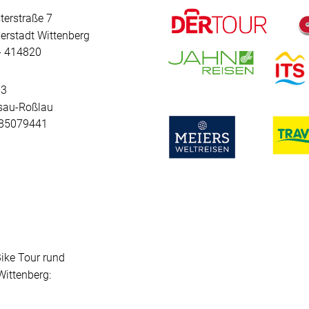
terstraße 7
erstadt Wittenberg
 - 414820
 3
sau-Roßlau
- 85079441
Bike Tour rund
ittenberg: