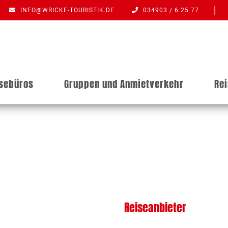
INFO@WRICKE-TOURISTIK.DE
034903 / 6 25 77
isebüros
Gruppen und Anmietverkehr
Re
Reiseanbieter