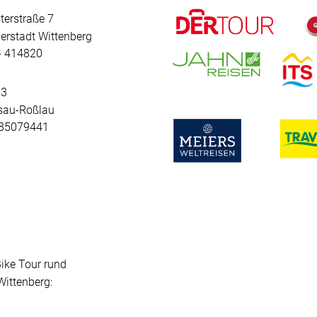
terstraße 7
erstadt Wittenberg
 - 414820
 3
sau-Roßlau
- 85079441
Bike Tour rund
ittenberg: