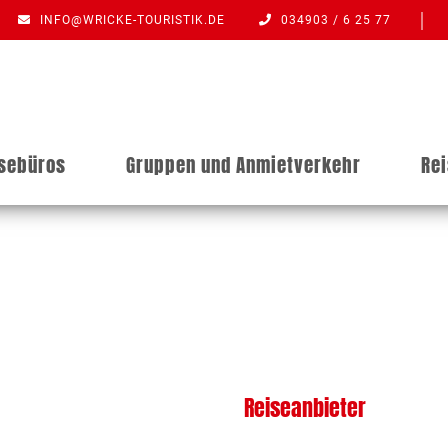
INFO@WRICKE-TOURISTIK.DE
034903 / 6 25 77
isebüros
Gruppen und Anmietverkehr
Re
Reiseanbieter