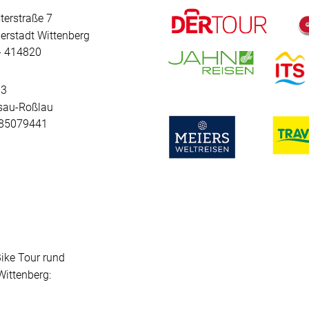
terstraße 7
erstadt Wittenberg
 - 414820
 3
sau-Roßlau
- 85079441
Bike Tour rund
ittenberg: