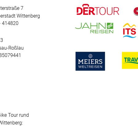
terstraße 7
erstadt Wittenberg
 - 414820
 3
sau-Roßlau
- 85079441
Bike Tour rund
ittenberg: