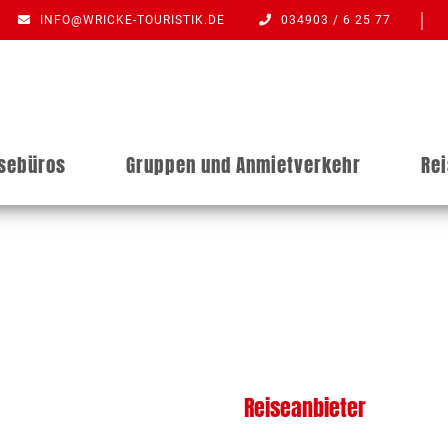
INFO@WRICKE-TOURISTIK.DE
034903 / 6 25 77
isebüros
Gruppen und Anmietverkehr
Re
Reiseanbieter