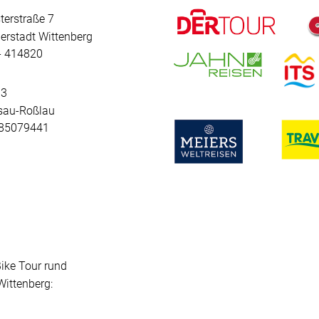
terstraße 7
erstadt Wittenberg
 - 414820
 3
sau-Roßlau
- 85079441
Bike Tour rund
ittenberg: