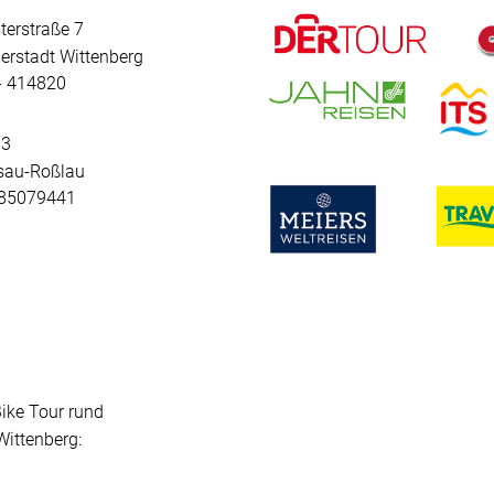
terstraße 7
erstadt Wittenberg
 - 414820
 3
sau-Roßlau
- 85079441
Bike Tour rund
ittenberg: