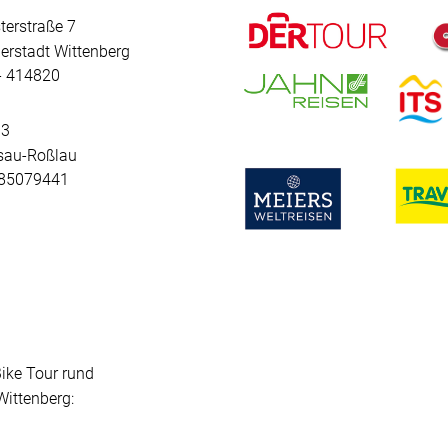
terstraße 7
erstadt Wittenberg
 - 414820
 3
sau-Roßlau
- 85079441
Bike Tour rund
ittenberg: