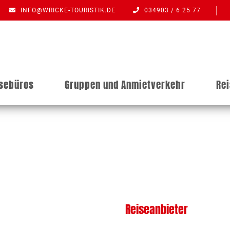
INFO@WRICKE-TOURISTIK.DE
034903 / 6 25 77
isebüros
Gruppen und Anmietverkehr
Re
Reiseanbieter