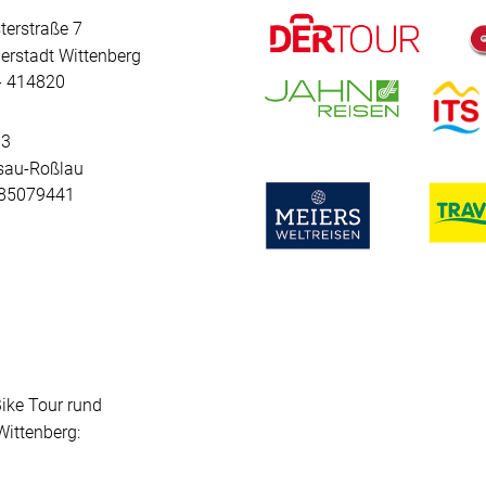
terstraße 7
erstadt Wittenberg
 - 414820
 3
sau-Roßlau
- 85079441
Bike Tour rund
ittenberg: