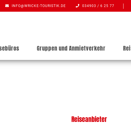
INFO@WRICKE-TOURISTIK.DE
034903 / 6 25 77
isebüros
Gruppen und Anmietverkehr
Re
Reiseanbieter