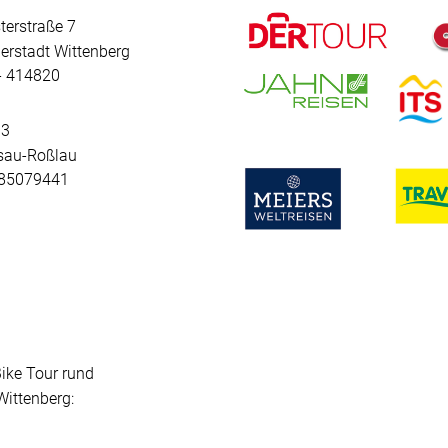
terstraße 7
erstadt Wittenberg
 - 414820
 3
sau-Roßlau
- 85079441
Bike Tour rund
ittenberg: