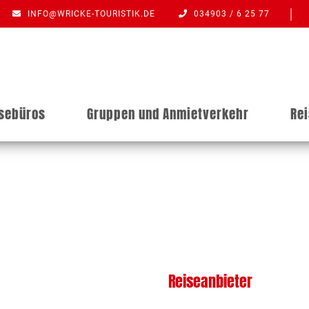
INFO@WRICKE-TOURISTIK.DE
034903 / 6 25 77
isebüros
Gruppen und Anmietverkehr
Re
Reiseanbieter