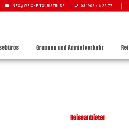
INFO@WRICKE-TOURISTIK.DE
034903 / 6 25 77
isebüros
Gruppen und Anmietverkehr
Re
Reiseanbieter