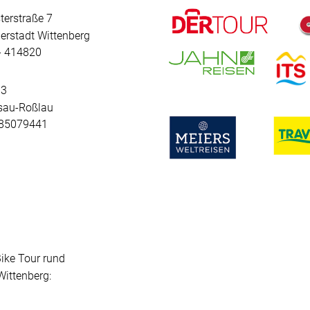
terstraße 7
erstadt Wittenberg
 - 414820
 3
sau-Roßlau
- 85079441
Bike Tour rund
ittenberg: