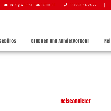
INFO@WRICKE-TOURISTIK.DE
034903 / 6 25 77
isebüros
Gruppen und Anmietverkehr
Re
Reiseanbieter