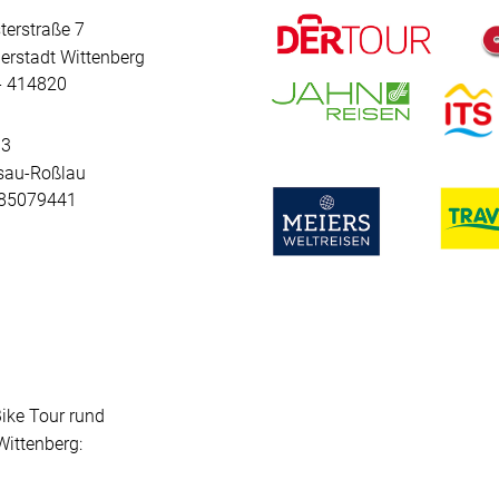
terstraße 7
erstadt Wittenberg
 - 414820
 3
sau-Roßlau
- 85079441
Bike Tour rund
ittenberg: