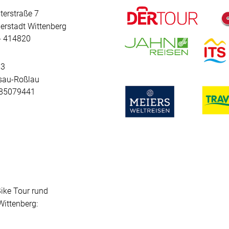
terstraße 7
erstadt Wittenberg
 - 414820
 3
sau-Roßlau
- 85079441
Bike Tour rund
ittenberg: