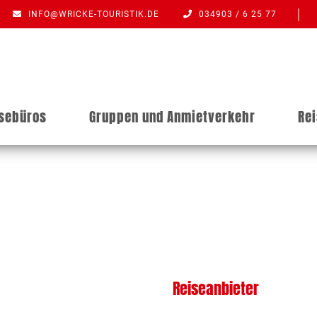
INFO@WRICKE-TOURISTIK.DE
034903 / 6 25 77
isebüros
Gruppen und Anmietverkehr
Re
Reiseanbieter