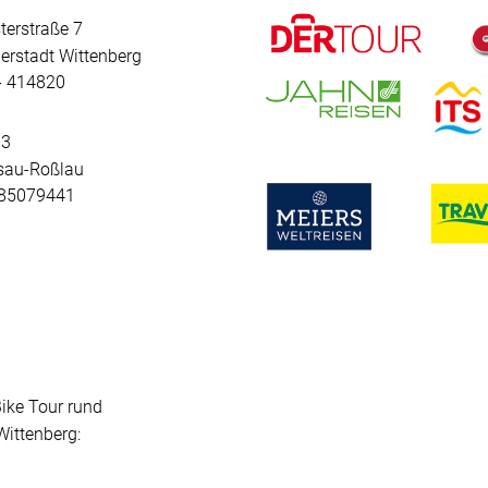
terstraße 7
erstadt Wittenberg
 - 414820
 3
sau-Roßlau
- 85079441
Bike Tour rund
ittenberg: