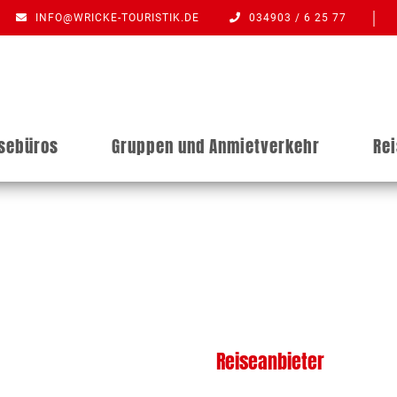
INFO@WRICKE-TOURISTIK.DE
034903 / 6 25 77
isebüros
Gruppen und Anmietverkehr
Re
Reiseanbieter