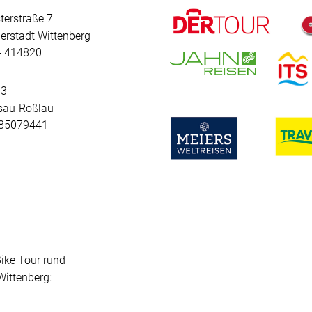
terstraße 7
erstadt Wittenberg
 - 414820
 3
sau-Roßlau
- 85079441
Bike Tour rund
ittenberg: