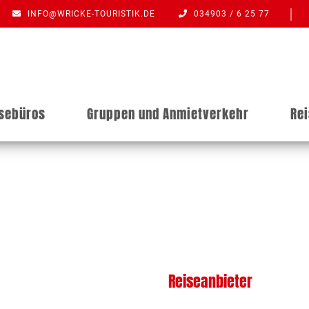
INFO@WRICKE-TOURISTIK.DE
034903 / 6 25 77
isebüros
Gruppen und Anmietverkehr
Re
Reiseanbieter