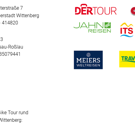
terstraße 7
erstadt Wittenberg
 - 414820
 3
sau-Roßlau
- 85079441
Bike Tour rund
ittenberg: