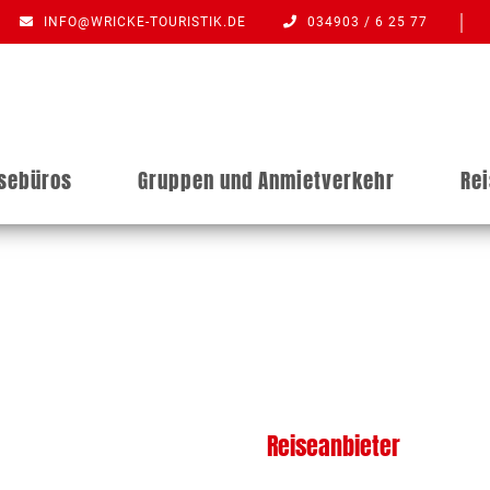
INFO@WRICKE-TOURISTIK.DE
034903 / 6 25 77
isebüros
Gruppen und Anmietverkehr
Re
Reiseanbieter