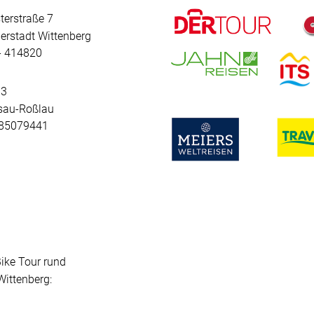
terstraße 7
erstadt Wittenberg
 - 414820
 3
sau-Roßlau
- 85079441
Bike Tour rund
ittenberg: