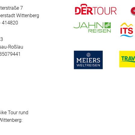
terstraße 7
erstadt Wittenberg
 - 414820
 3
sau-Roßlau
- 85079441
Bike Tour rund
ittenberg: