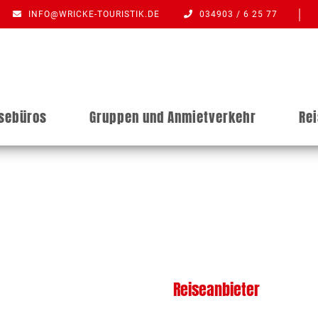
INFO@WRICKE-TOURISTIK.DE
034903 / 6 25 77
isebüros
Gruppen und Anmietverkehr
Re
Reiseanbieter