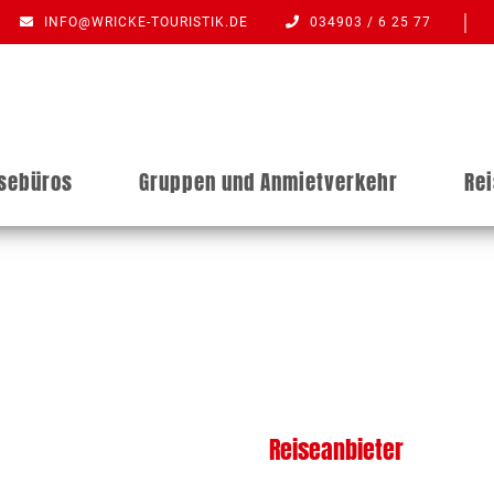
INFO@WRICKE-TOURISTIK.DE
034903 / 6 25 77
isebüros
Gruppen und Anmietverkehr
Re
Reiseanbieter