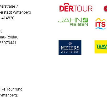
terstraße 7
erstadt Wittenberg
 - 414820
 3
sau-Roßlau
- 85079441
Bike Tour rund
ittenberg: