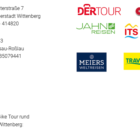
terstraße 7
erstadt Wittenberg
 - 414820
 3
sau-Roßlau
- 85079441
Bike Tour rund
ittenberg: