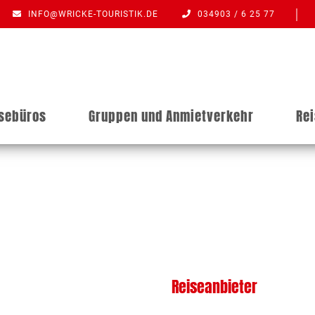
INFO@WRICKE-TOURISTIK.DE
034903 / 6 25 77
isebüros
Gruppen und Anmietverkehr
Re
Reiseanbieter