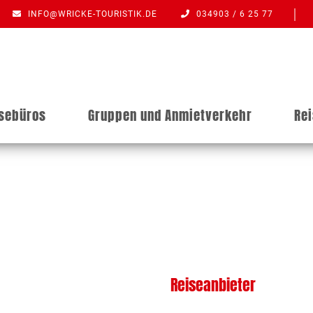
INFO@WRICKE-TOURISTIK.DE
034903 / 6 25 77
isebüros
Gruppen und Anmietverkehr
Re
Reiseanbieter