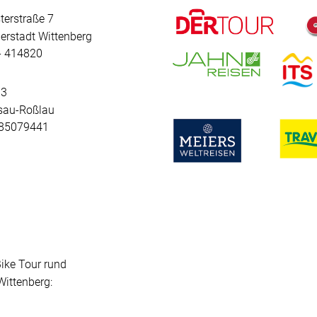
terstraße 7
erstadt Wittenberg
 - 414820
 3
sau-Roßlau
- 85079441
Bike Tour rund
ittenberg: