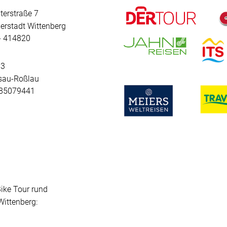
terstraße 7
erstadt Wittenberg
 - 414820
 3
sau-Roßlau
- 85079441
Bike Tour rund
ittenberg: