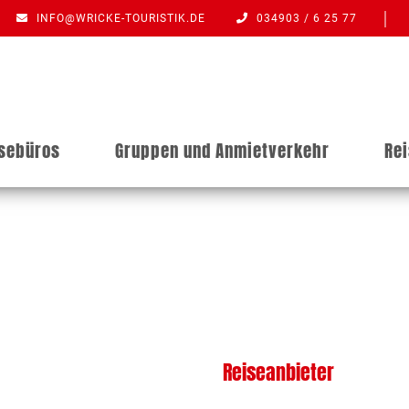
INFO@WRICKE-TOURISTIK.DE
034903 / 6 25 77
isebüros
Gruppen und Anmietverkehr
Re
Reiseanbieter