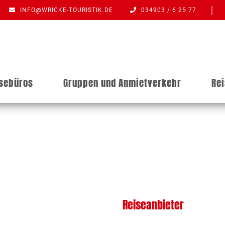
INFO@WRICKE-TOURISTIK.DE
034903 / 6 25 77
isebüros
Gruppen und Anmietverkehr
Re
Reiseanbieter