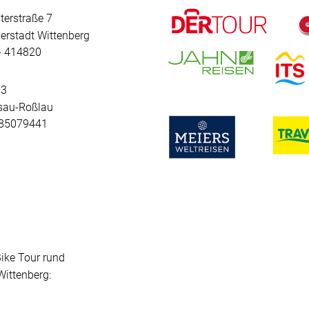
terstraße 7
erstadt Wittenberg
 - 414820
 3
sau-Roßlau
- 85079441
Bike Tour rund
ittenberg: