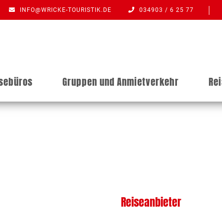
INFO@WRICKE-TOURISTIK.DE
034903 / 6 25 77
isebüros
Gruppen und Anmietverkehr
Re
Reiseanbieter