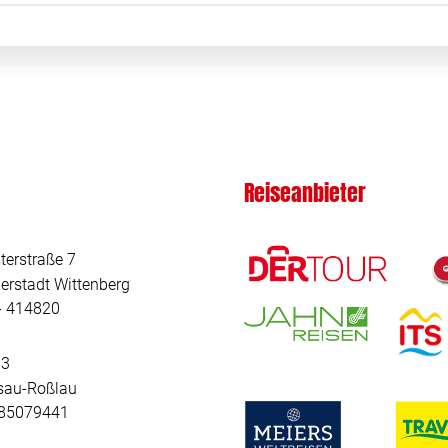
Reiseanbieter
terstraße 7
erstadt Wittenberg
 - 414820
 3
sau-Roßlau
- 85079441