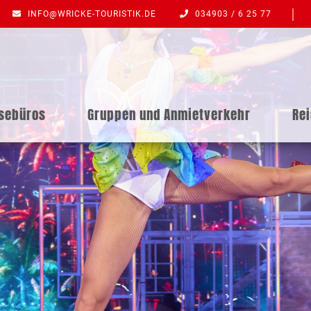
INFO@WRICKE-TOURISTIK.DE
034903 / 6 25 77
isebüros
Gruppen und Anmietverkehr
Re