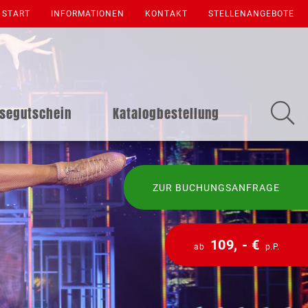
START
INFORMATIONEN
KONTAKT
STELLENANGEBOTE
isegutschein
Katalogbestellung
ZUR BUCHUNGSANFRAGE
109, - €
ab
p.P.