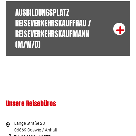
AUSBILDUNGSPLATZ
REISEVERKEHRSKAUFFRAU /
REISEVERKEHRSKAUFMANN
Exp
(M/W/D)
Unsere Reisebüros
Lange Straße 23
06869 Coswig / Anhalt