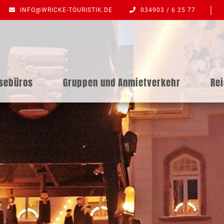
INFO@WRICKE-TOURISTIK.DE
034903 / 6 25 77
isebüros
Gruppen und Anmietverkehr
Re