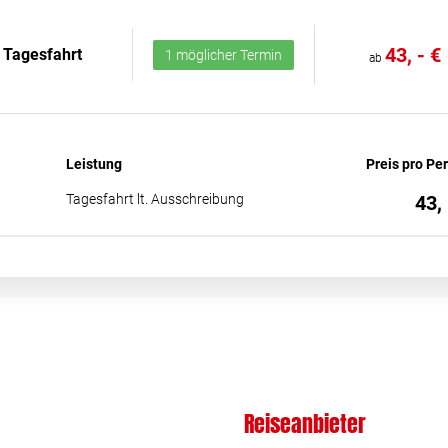
43, - €
Tagesfahrt
1 möglicher Termin
ab
Leistung
Preis pro Pe
Tagesfahrt lt. Ausschreibung
43, 
Reiseanbieter