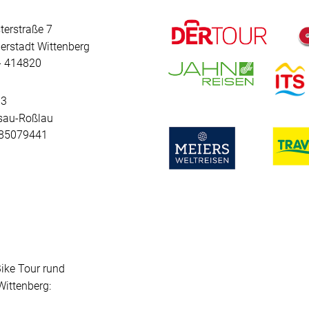
terstraße 7
erstadt Wittenberg
 - 414820
 3
sau-Roßlau
- 85079441
Bike Tour rund
ittenberg: