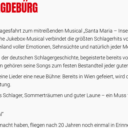
AGDEBURG
 Tagesfahrt zum mitreißenden Musical „Santa Maria – In
e Jukebox-Musical verbindet die größten Schlagerhits v
iland voller Emotionen, Sehnsüchte und natürlich jeder
 der deutschen Schlagergeschichte, begeisterte bereits v
m gehören seine Songs zum festen Bestandteil jeder guten
ine Lieder eine neue Bühne: Bereits in Wien gefeiert, wir
tung.
us Schlager, Sommerträumen und guter Laune – ein Muss fü
l”
acht haben, fliegen nach 20 Jahren noch einmal in Erinne