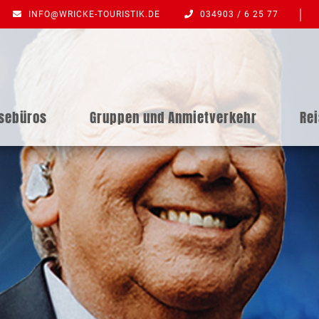
INFO@WRICKE-TOURISTIK.DE
034903 / 6 25 77
isebüros
Gruppen und Anmietverkehr
Re