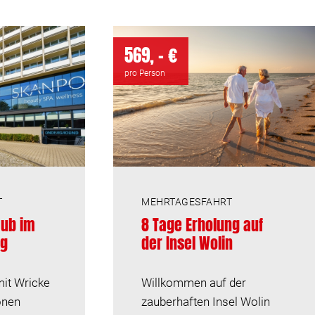
569, - €
pro Person
T
MEHRTAGESFAHRT
aub im
8 Tage Erholung auf
rg
der Insel Wolin
mit Wricke
Willkommen auf der
önen
zauberhaften Insel Wolin