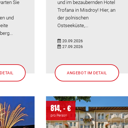
warten Sie
und im bezaubernden Hotel
Trofana in Misdroy! Hier, an
en und
der polnischen
eite
Ostseeküste,...
berg...
20.09.2026
27.09.2026
DETAIL
ANGEBOT IM DETAIL
814, - €
pro Person