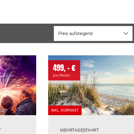
499, - €
pro Person
INKL. KURPAKET
T
MEHRTAGESFAHRT