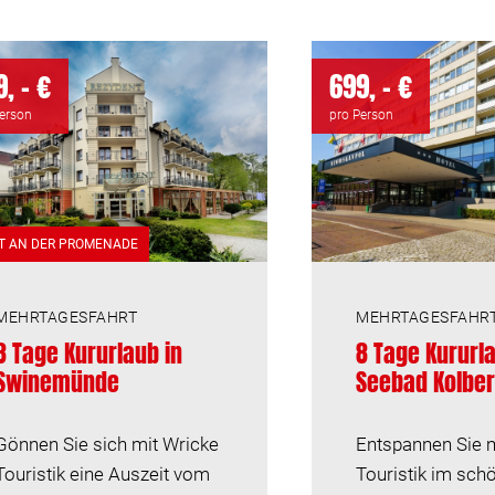
, - €
699, - €
Person
pro Person
T AN DER PROMENADE
MEHRTAGESFAHRT
MEHRTAGESFAHR
8 Tage Kururlaub in
8 Tage Kururl
Swinemünde
Seebad Kolbe
Gönnen Sie sich mit Wricke
Entspannen Sie 
Touristik eine Auszeit vom
Touristik im sch