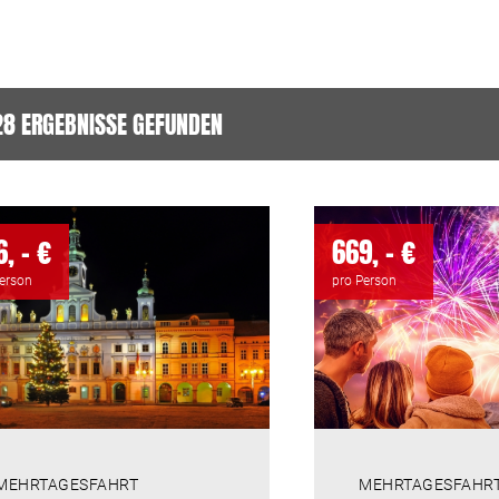
28
ERGEBNISSE GEFUNDEN
, - €
669, - €
Person
pro Person
MEHRTAGESFAHRT
MEHRTAGESFAHR