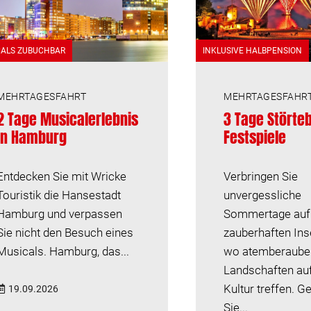
CALS ZUBUCHBAR
INKLUSIVE HALBPENSION
MEHRTAGESFAHRT
MEHRTAGESFAHR
2 Tage Musicalerlebnis
3 Tage Störte
in Hamburg
Festspiele
Entdecken Sie mit Wricke
Verbringen Sie
Touristik die Hansestadt
unvergessliche
Hamburg und verpassen
Sommertage auf
Sie nicht den Besuch eines
zauberhaften Ins
Musicals. Hamburg, das...
wo atemberaube
Landschaften au
Kultur treffen. G
19.09.2026
Sie...