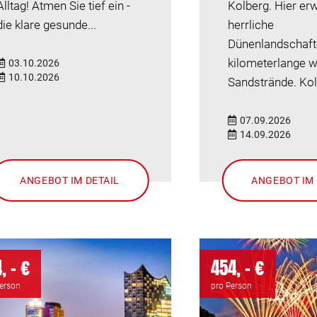
Alltag! Atmen Sie tief ein -
Kolberg. Hier er
die klare gesunde...
herrliche
Dünenlandschaft
kilometerlange w
03.10.2026
10.10.2026
Sandstrände. Kol
07.09.2026
14.09.2026
ANGEBOT IM DETAIL
ANGEBOT IM 
, - €
454, - €
Person
pro Person