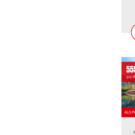
555
pro 
ALS 