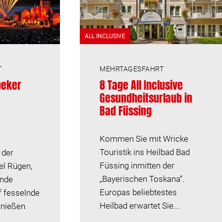
ALL INCLUSIVE
T
MEHRTAGESFAHRT
beker
8 Tage All Inclusive
Gesundheitsurlaub in
Bad Füssing
Kommen Sie mit Wricke
Touristik ins Heilbad Bad
 der
Füssing inmitten der
el Rügen,
„Bayerischen Toskana“.
nde
Europas beliebtestes
f fesselnde
Heilbad erwartet Sie...
enießen