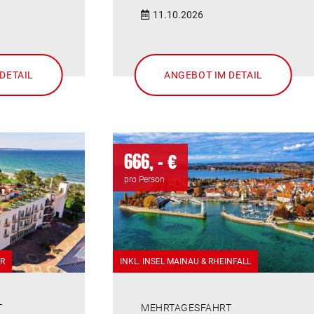
11.10.2026
DETAIL
ANGEBOT IM DETAIL
666, - €
pro Person
AR
INKL. INSEL MAINAU & RHEINFALL
T
MEHRTAGESFAHRT