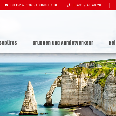
INFO@WRICKE-TOURISTIK.DE
03491 / 41 48 20
isebüros
Gruppen und Anmietverkehr
Re