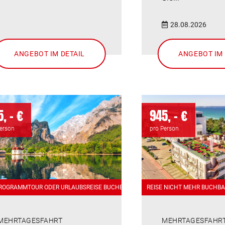
28.08.2026
ANGEBOT IM DETAIL
ANGEBOT IM 
, - €
945, - €
Person
pro Person
PROGRAMMTOUR ODER URLAUBSREISE BUCHBAR
REISE NICHT MEHR BUCHB
MEHRTAGESFAHRT
MEHRTAGESFAHR