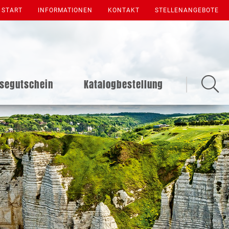
START
INFORMATIONEN
KONTAKT
STELLENANGEBOTE
isegutschein
Katalogbestellung